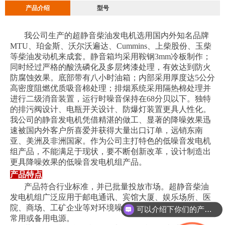
产品介绍
型号
我公司生产的超静音柴油发电机选用国内外知名品牌
MTU、珀金斯、沃尔沃遍达、Cummins、上柴股份、玉柴
等柴油发动机来成套。静音箱均采用鞍钢3mm冷板制作；
同时经过严格的酸洗磷化及多层烤漆处理，有效达到防火
防腐蚀效果。底部带有八小时油箱；内部采用厚度达5公分
高密度阻燃优质吸音棉处理；排烟系统采用隔热棉处理并
进行二级消音装置，运行时噪音保持在68分贝以下。独特
的排污阀设计、电瓶开关设计、防爆灯装置更具人性化。
我公司的静音发电机凭借精湛的做工、显著的降噪效果迅
速被国内外客户所喜爱并获得大量出口订单，远销东南
亚、美洲及非洲国家。作为公司主打特色的低噪音发电机
组产品，不能满足于现状，要不断创新改革，设计制造出
更具降噪效果的低噪音发电机组产品。
产品特点
产品符合行业标准，并已批量投放市场。超静音柴油
发电机组广泛应用于邮电通讯、宾馆大厦、娱乐场所、医
院、商场、工矿企业等对环境噪声要求严格的场所，作为
可以介绍下你们的产品么
常用或备用电源。