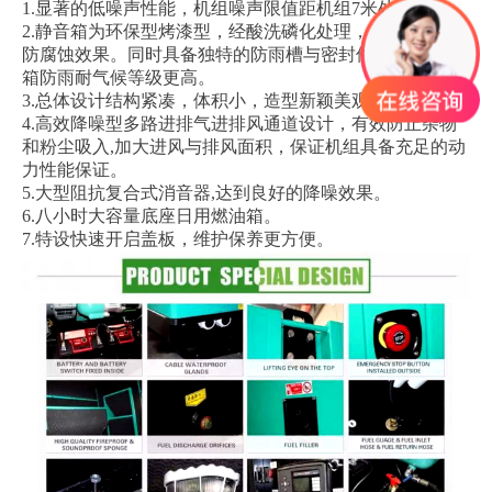
1.显著的低噪声性能，机组噪声限值距机组7米处68分贝。
2.静音箱为环保型烤漆型，经酸洗磷化处理，可起到防火
防腐蚀效果。同时具备独特的防雨槽与密封件设计，静音
箱防雨耐气候等级更高。
3.总体设计结构紧凑，体积小，造型新颖美观。
4.高效降噪型多路进排气进排风通道设计，有效防止杂物
和粉尘吸入,加大进风与排风面积，保证机组具备充足的动
力性能保证。
5.大型阻抗复合式消音器,达到良好的降噪效果。
6.八小时大容量底座日用燃油箱。
7.特设快速开启盖板，维护保养更方便。